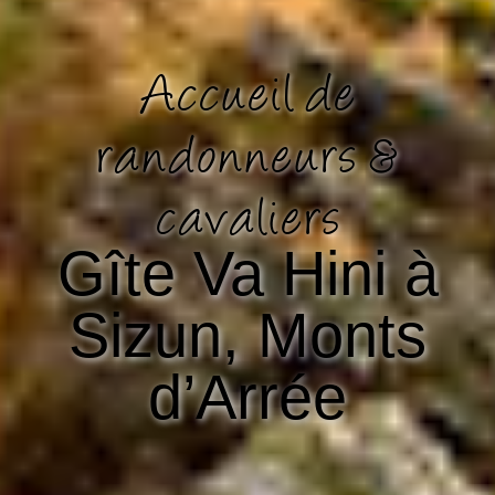
Accueil de
randonneurs &
cavaliers
Gîte Va Hini à
Sizun, Monts
d’Arrée